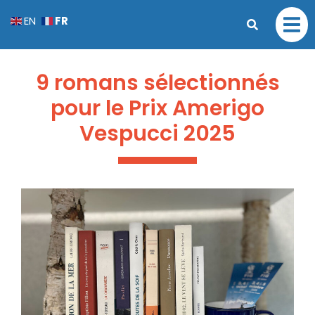
FR
EN
9 romans sélectionnés
pour le Prix Amerigo
Vespucci 2025