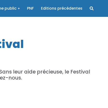
e public
PNF
Editions précédentes
tival
ans leur aide précieuse, le Festival
tez-nous.