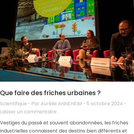
Que faire des friches urbaines ?
Scientifique
Par
Aurélie ANNEHEIM
5 octobre 2024
Laisser un commentaire
Vestiges du passé et souvent abandonnées, les friches
industrielles connaissent des destins bien différents et