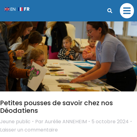
FR
EN
Petites pousses de savoir chez nos
Déodatiens
Jeune public
Par
Aurélie ANNEHEIM
5 octobre 2024
Laisser un commentaire