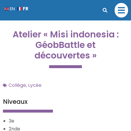
FR
EN
Atelier « Misi indonesia :
GéobBattle et
découvertes »
Collège
,
Lycée
Niveaux
3e
2nde