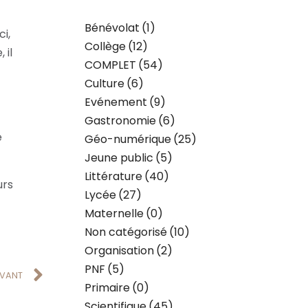
Bénévolat
(1)
i,
Collège
(12)
 il
COMPLET
(54)
Culture
(6)
Evénement
(9)
Gastronomie
(6)
e
Géo-numérique
(25)
Jeune public
(5)
Littérature
(40)
urs
Lycée
(27)
Maternelle
(0)
Non catégorisé
(10)
Organisation
(2)
PNF
(5)
IVANT
Primaire
(0)
Scientifique
(45)