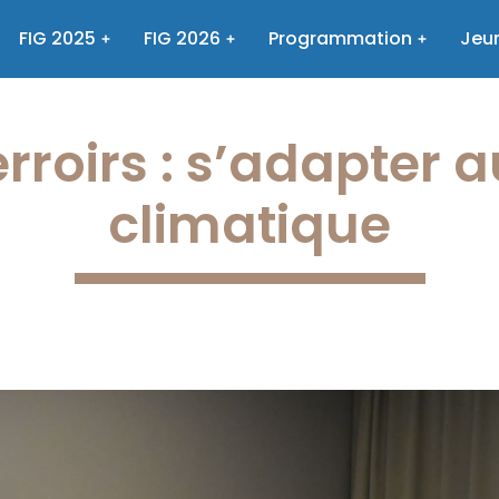
FIG 2025
FIG 2026
Programmation
Jeun
erroirs : s’adapter a
climatique