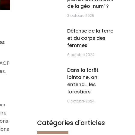
de la géo-num’ ?
3 octobre 2025
Défense de la terre
et du corps des
es
femmes
6 octobre 2024
s AOP
Dans la forêt
es.
lointaine, on
entend… les
forestiers
6 octobre 2024
our
ire
ions
Catégories d'articles
ions