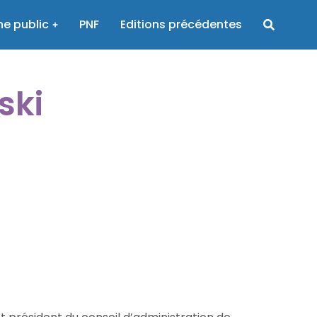
e public
PNF
Editions précédentes
ski