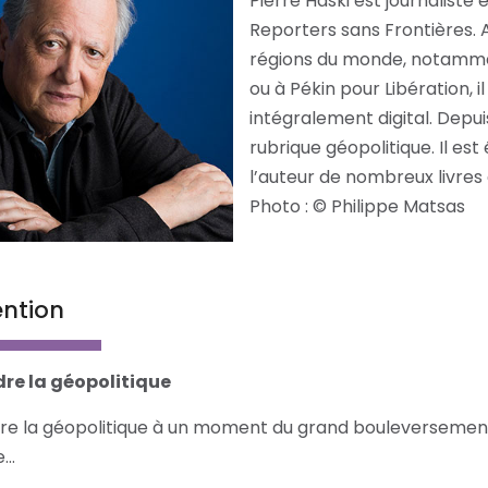
Pierre Haski est journaliste
Reporters sans Frontières.
régions du monde, notammen
ou à Pékin pour Libération, 
intégralement digital. Depui
rubrique géopolitique. Il es
l’auteur de nombreux livres 
Photo : © Philippe Matsas
ention
e la géopolitique
 la géopolitique à un moment du grand bouleversement du
e…