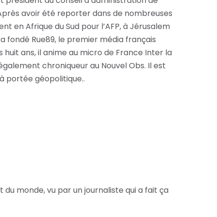
 et président du conseil d’administration de
 Après avoir été reporter dans de nombreuses
t en Afrique du Sud pour l’AFP, à Jérusalem
il a fondé Rue89, le premier média français
s huit ans, il anime au micro de France Inter la
t également chroniqueur au Nouvel Obs. Il est
à portée géopolitique..
 monde, vu par un journaliste qui a fait ça