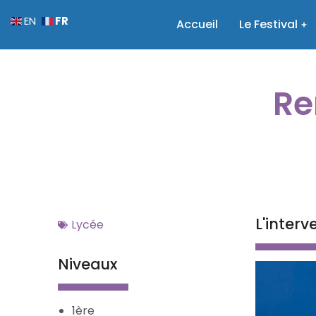
FR
EN
Accueil
Le Festival
Re
L'inter
Lycée
Niveaux
1ère