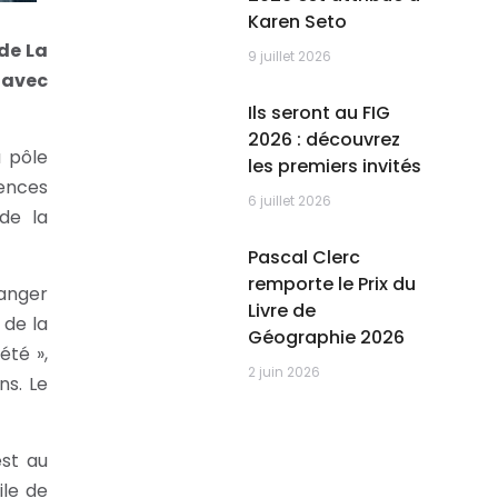
Karen Seto
de La
9 juillet 2026
 avec
Ils seront au FIG
2026 : découvrez
u pôle
les premiers invités
rences
6 juillet 2026
de la
Pascal Clerc
remporte le Prix du
hanger
Livre de
 de la
Géographie 2026
été »,
2 juin 2026
s. Le
est au
ile de