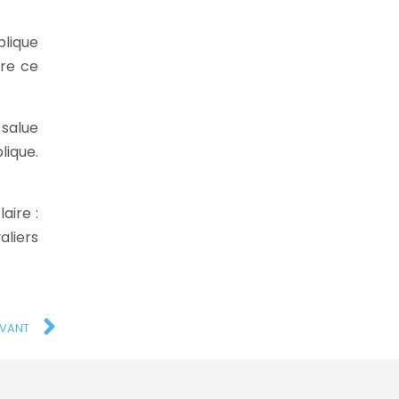
plique
dre ce
salue
lique.
aire :
aliers
IVANT