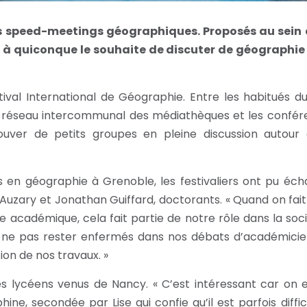
les speed-meetings géographiques. Proposés au sein 
t à quiconque le souhaite de discuter de géographie
tival International de Géographie. Entre les habitués d
r le réseau intercommunal des médiathèques et les confé
rouver de petits groupes en pleine discussion autour 
ts en géographie à Grenoble, les festivaliers ont pu éc
uzary et Jonathan Guiffard, doctorants. « Quand on fait
académique, cela fait partie de notre rôle dans la soci
 ne pas rester enfermés dans nos débats d’académicien
tion de nos travaux. »
es lycéens venus de Nancy. « C’est intéressant car on 
e, secondée par Lise qui confie qu’il est parfois diffic