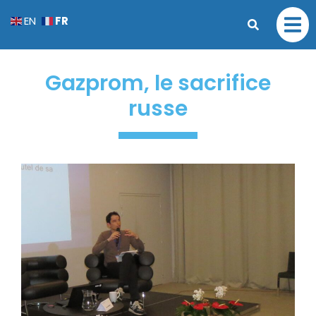
FR
EN
Gazprom, le sacrifice
russe