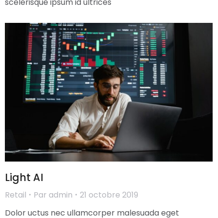
scelerisque ipsum id ultrices
Light AI
Retail
Par
admin
21 octobre 2019
Dolor uctus nec ullamcorper malesuada eget