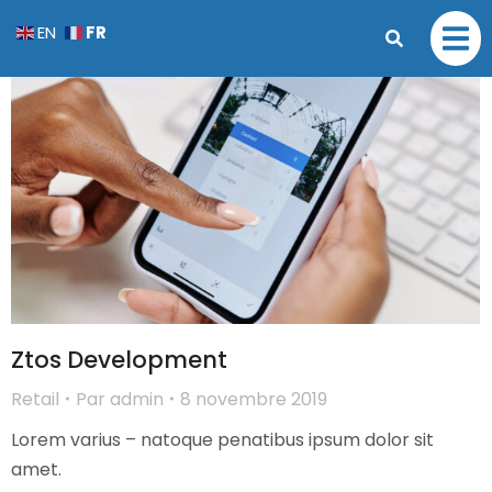
FR
EN
Ztos Development
Retail
Par
admin
8 novembre 2019
Lorem varius – natoque penatibus ipsum dolor sit
amet.