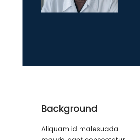
Background
Aliquam id malesuada
mauris, eget consectetur