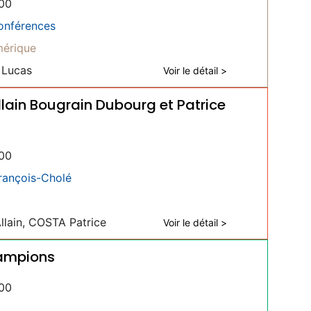
00
onférences
érique
 Lucas
Voir le détail >
llain Bougrain Dubourg et Patrice
00
François-Cholé
ain, COSTA Patrice
Voir le détail >
hampions
00