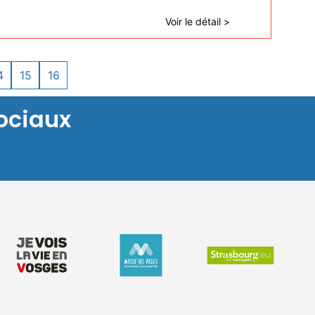
Voir le détail >
4
15
16
ociaux