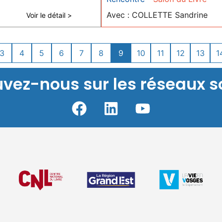
Avec : COLLETTE Sandrine
Voir le détail >
3
4
5
6
7
8
9
10
11
12
13
1
uvez-nous sur les réseaux s