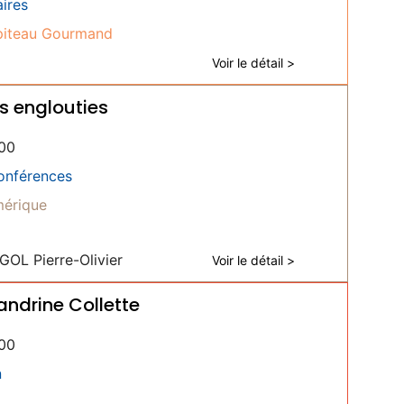
ires
iteau Gourmand
Voir le détail >
es englouties
00
onférences
érique
OL Pierre-Olivier
Voir le détail >
andrine Collette
00
n