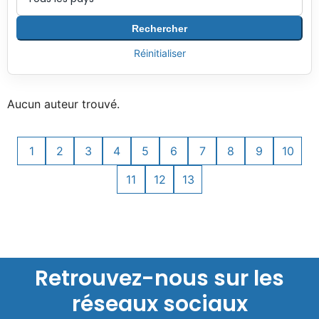
Rechercher
Réinitialiser
Aucun auteur trouvé.
1
2
3
4
5
6
7
8
9
10
11
12
13
Retrouvez-nous sur les
réseaux sociaux