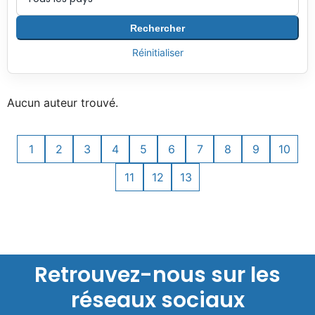
Rechercher
Réinitialiser
Aucun auteur trouvé.
1
2
3
4
5
6
7
8
9
10
11
12
13
Retrouvez-nous sur les
réseaux sociaux