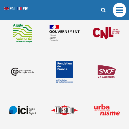
ID d'auteur non valide.
FR
EN