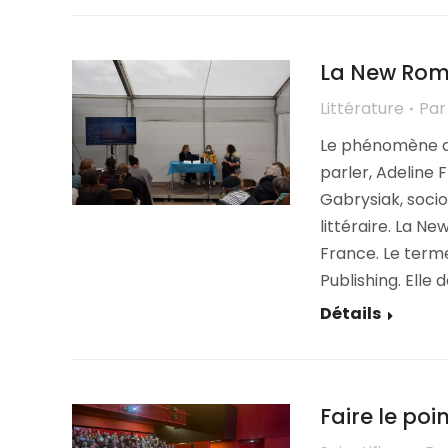
La New Rom
Littérature
Pa
Le phénomène de
parler, Adeline 
Gabrysiak, soci
littéraire. La N
France. Le terme
Publishing. Elle 
Détails
Faire le poi