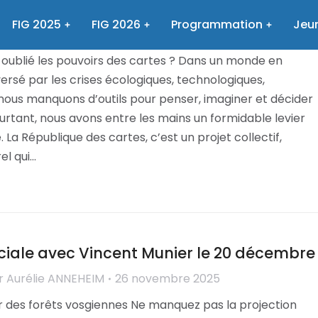
vélons le pouvoir des cartes !
FIG 2025
FIG 2026
Programmation
Jeun
r
Aurélie ANNEHEIM
23 janvier 2026
s oublié les pouvoirs des cartes ? Dans un monde en
rsé par les crises écologiques, technologiques,
ous manquons d’outils pour penser, imaginer et décider
rtant, nous avons entre les mains un formidable levier
. La République des cartes, c’est un projet collectif,
el qui…
iale avec Vincent Munier le 20 décembre
r
Aurélie ANNEHEIM
26 novembre 2025
 des forêts vosgiennes Ne manquez pas la projection