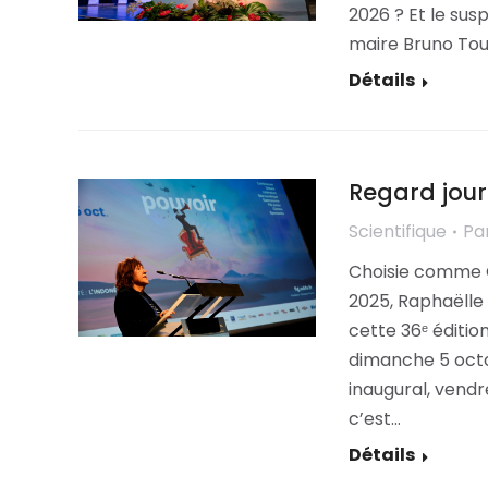
2026 ? Et le susp
maire Bruno Touss
Détails
Regard journ
Scientifique
Pa
Choisie comme G
2025, Raphaëlle 
cette 36ᵉ édition
dimanche 5 octo
inaugural, vendre
c’est…
Détails