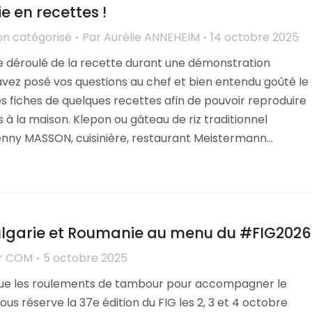
 en recettes !
n catégorisé
Par
Aurélie ANNEHEIM
14 octobre 2025
le déroulé de la recette durant une démonstration
avez posé vos questions au chef et bien entendu goûté le
 les fiches de quelques recettes afin de pouvoir reproduire
s à la maison. Klepon ou gâteau de riz traditionnel
enny MASSON, cuisinière, restaurant Meistermann…
ulgarie et Roumanie au menu du #FIG2026
r
COM
5 octobre 2025
que les roulements de tambour pour accompagner le
ous réserve la 37e édition du FIG les 2, 3 et 4 octobre