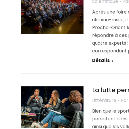
Scientifique
Pa
Après une foire 
ukraino-russe, il
Proche-Orient lo
répondre à ces 
quatre experts :
correspondant p
Détails
La lutte pe
Littérature
Pa
Bien que le spor
persistent dans 
ainsi que les vo