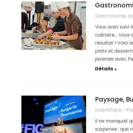
Gastronomie
Gastronomie
,
No
Vous avez suivi 
culinaire… Vous 
résultat ! Voici
plats et dessert
javanais avec P
Détails
Paysage, B
Scientifique
Pa
Il ne manquait 
suspense : que n