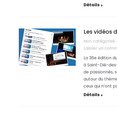
Détails
Les vidéos d
Non catégorisé
Laisser un com
La 36e édition d
à Saint-Dié-des-
de passionnés, sc
autour du thème :
ceux qui n’ont p
Détails