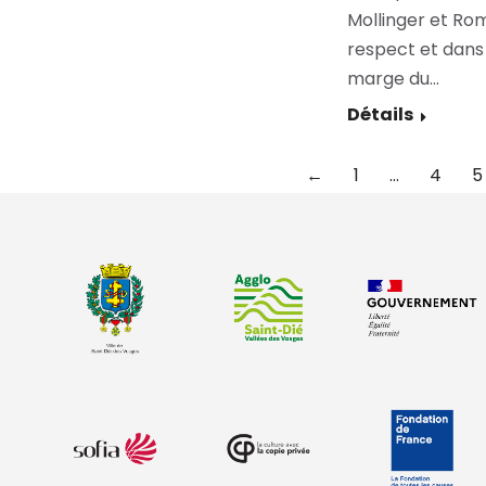
Mollinger et Rom
respect et dans 
marge du…
Détails
←
1
…
4
5