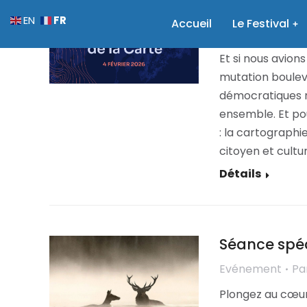
Ensemble ré
FR
EN
Accueil
Le Festival
Evénement
Pa
Et si nous avion
mutation bouleve
démocratiques n
ensemble. Et pou
: la cartographie
citoyen et cultur
Détails
Séance spéc
Evénement
Pa
Plongez au cœur