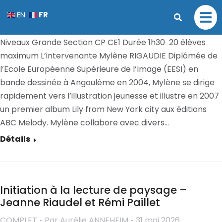
Atelier créatif – Mylène Rigaudie
FR
EN
COMPLET
Par
Aurélie ANNEHEIM
31 mai 2026
Niveaux Grande Section CP CE1 Durée 1h30 20 élèves
maximum L’intervenante Mylène RIGAUDIE Diplômée de
l’Ecole Européenne Supérieure de l’Image (EESI) en
bande dessinée à Angoulême en 2004, Mylène se dirige
rapidement vers l’illustration jeunesse et illustre en 2007
un premier album Lily from New York city aux éditions
ABC Melody. Mylène collabore avec divers…
Détails
Initiation à la lecture de paysage –
Jeanne Riaudel et Rémi Paillet
COMPLET
Par
Aurélie ANNEHEIM
31 mai 2026