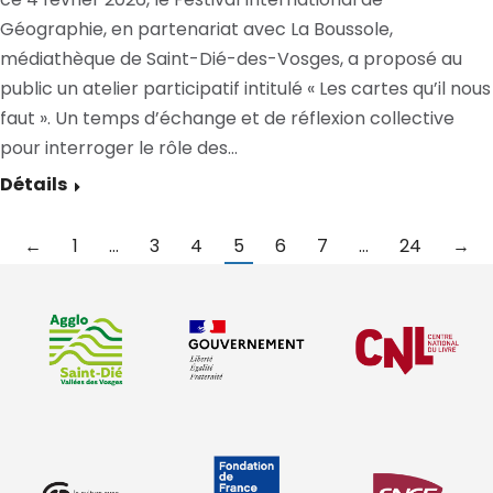
Géographie, en partenariat avec La Boussole,
médiathèque de Saint-Dié-des-Vosges, a proposé au
public un atelier participatif intitulé « Les cartes qu’il nous
faut ». Un temps d’échange et de réflexion collective
pour interroger le rôle des…
Détails
←
1
…
3
4
5
6
7
…
24
→