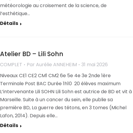
météorologie au croisement de la science, de
l’esthétique…
Détails
Atelier BD – Lili Sohn
COMPLET
Par
Aurélie ANNEHEIM
31 mai 2026
Niveaux CE1 CE2 CM1 CM2 6e 5e 4e 3e 2nde 1ère
Terminale Post BAC Durée 1h10 20 élèves maximum
L’intervenante Lili SOHN Lili Sohn est autrice de BD et vit à
Marseille. Suite à un cancer du sein, elle publie sa
première BD, La guerre des tétons, en 3 tomes (Michel
Lafon, 2014). Depuis elle…
Détails