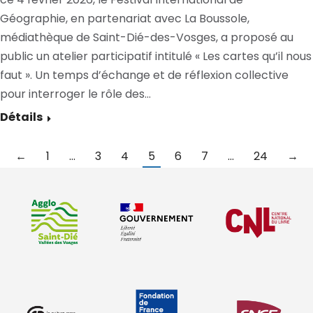
Géographie, en partenariat avec La Boussole,
médiathèque de Saint-Dié-des-Vosges, a proposé au
public un atelier participatif intitulé « Les cartes qu’il nous
faut ». Un temps d’échange et de réflexion collective
pour interroger le rôle des…
Détails
←
1
…
3
4
5
6
7
…
24
→