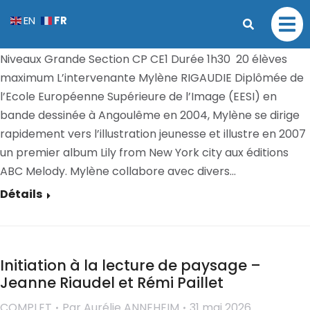
Atelier créatif – Mylène Rigaudie
FR
EN
COMPLET
Par
Aurélie ANNEHEIM
31 mai 2026
Niveaux Grande Section CP CE1 Durée 1h30 20 élèves
maximum L’intervenante Mylène RIGAUDIE Diplômée de
l’Ecole Européenne Supérieure de l’Image (EESI) en
bande dessinée à Angoulême en 2004, Mylène se dirige
rapidement vers l’illustration jeunesse et illustre en 2007
un premier album Lily from New York city aux éditions
ABC Melody. Mylène collabore avec divers…
Détails
Initiation à la lecture de paysage –
Jeanne Riaudel et Rémi Paillet
COMPLET
Par
Aurélie ANNEHEIM
31 mai 2026