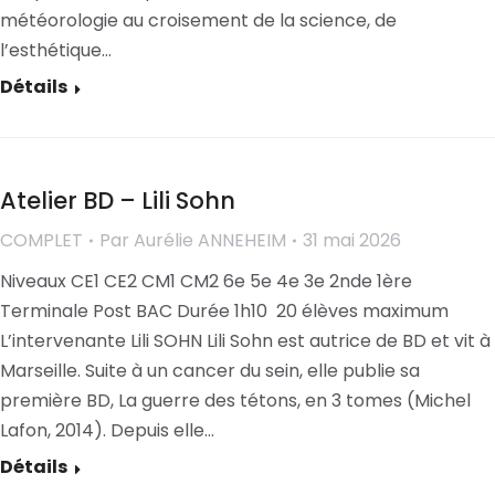
météorologie au croisement de la science, de
l’esthétique…
Détails
Atelier BD – Lili Sohn
COMPLET
Par
Aurélie ANNEHEIM
31 mai 2026
Niveaux CE1 CE2 CM1 CM2 6e 5e 4e 3e 2nde 1ère
Terminale Post BAC Durée 1h10 20 élèves maximum
L’intervenante Lili SOHN Lili Sohn est autrice de BD et vit à
Marseille. Suite à un cancer du sein, elle publie sa
première BD, La guerre des tétons, en 3 tomes (Michel
Lafon, 2014). Depuis elle…
Détails