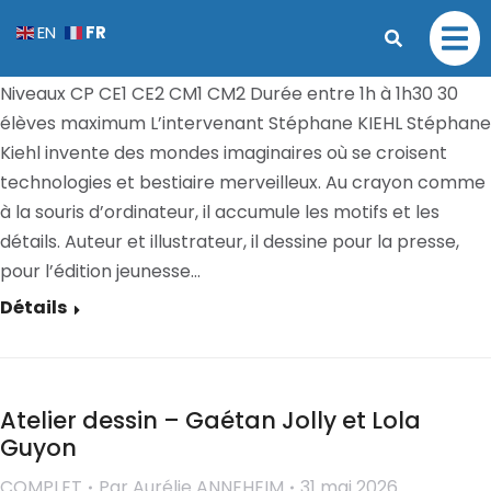
Atelier calques – Stéphane Kiehl
FR
EN
COMPLET
Par
Aurélie ANNEHEIM
31 mai 2026
Niveaux CP CE1 CE2 CM1 CM2 Durée entre 1h à 1h30 30
élèves maximum L’intervenant Stéphane KIEHL Stéphane
Kiehl invente des mondes imaginaires où se croisent
technologies et bestiaire merveilleux. Au crayon comme
à la souris d’ordinateur, il accumule les motifs et les
détails. Auteur et illustrateur, il dessine pour la presse,
pour l’édition jeunesse…
Détails
Atelier dessin – Gaétan Jolly et Lola
Guyon
COMPLET
Par
Aurélie ANNEHEIM
31 mai 2026