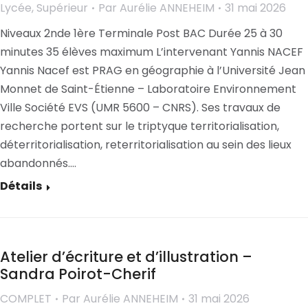
Lycée
,
Supérieur
Par
Aurélie ANNEHEIM
31 mai 2026
Niveaux 2nde 1ère Terminale Post BAC Durée 25 à 30
minutes 35 élèves maximum L’intervenant Yannis NACEF
Yannis Nacef est PRAG en géographie à l’Université Jean
Monnet de Saint-Étienne – Laboratoire Environnement
Ville Société EVS (UMR 5600 – CNRS). Ses travaux de
recherche portent sur le triptyque territorialisation,
déterritorialisation, reterritorialisation au sein des lieux
abandonnés.…
Détails
Atelier d’écriture et d’illustration –
Sandra Poirot-Cherif
COMPLET
Par
Aurélie ANNEHEIM
31 mai 2026