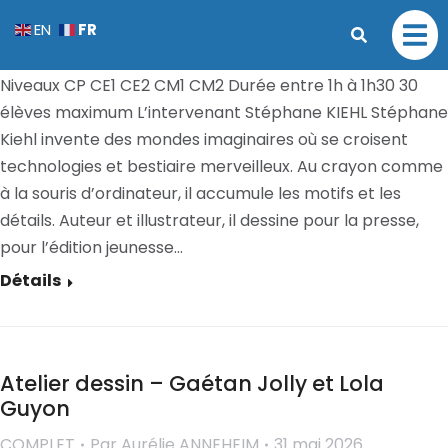
Atelier calques – Stéphane Kiehl
FR
EN
COMPLET
Par
Aurélie ANNEHEIM
31 mai 2026
Niveaux CP CE1 CE2 CM1 CM2 Durée entre 1h à 1h30 30
élèves maximum L’intervenant Stéphane KIEHL Stéphane
Kiehl invente des mondes imaginaires où se croisent
technologies et bestiaire merveilleux. Au crayon comme
à la souris d’ordinateur, il accumule les motifs et les
détails. Auteur et illustrateur, il dessine pour la presse,
pour l’édition jeunesse…
Détails
Atelier dessin – Gaétan Jolly et Lola
Guyon
COMPLET
Par
Aurélie ANNEHEIM
31 mai 2026