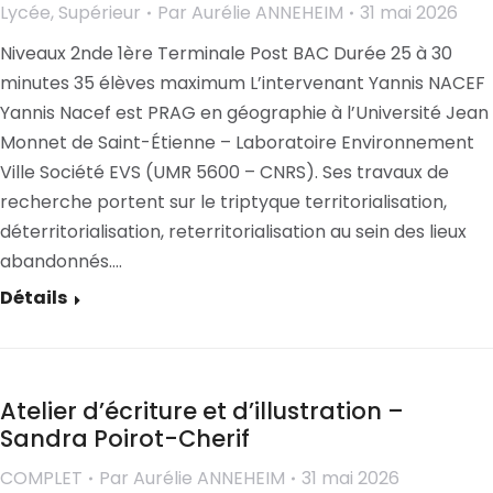
Lycée
,
Supérieur
Par
Aurélie ANNEHEIM
31 mai 2026
Niveaux 2nde 1ère Terminale Post BAC Durée 25 à 30
minutes 35 élèves maximum L’intervenant Yannis NACEF
Yannis Nacef est PRAG en géographie à l’Université Jean
Monnet de Saint-Étienne – Laboratoire Environnement
Ville Société EVS (UMR 5600 – CNRS). Ses travaux de
recherche portent sur le triptyque territorialisation,
déterritorialisation, reterritorialisation au sein des lieux
abandonnés.…
Détails
Atelier d’écriture et d’illustration –
Sandra Poirot-Cherif
COMPLET
Par
Aurélie ANNEHEIM
31 mai 2026