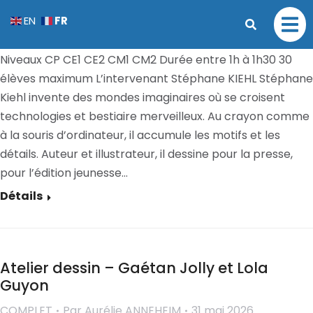
Atelier calques – Stéphane Kiehl
FR
EN
COMPLET
Par
Aurélie ANNEHEIM
31 mai 2026
Niveaux CP CE1 CE2 CM1 CM2 Durée entre 1h à 1h30 30
élèves maximum L’intervenant Stéphane KIEHL Stéphane
Kiehl invente des mondes imaginaires où se croisent
technologies et bestiaire merveilleux. Au crayon comme
à la souris d’ordinateur, il accumule les motifs et les
détails. Auteur et illustrateur, il dessine pour la presse,
pour l’édition jeunesse…
Détails
Atelier dessin – Gaétan Jolly et Lola
Guyon
COMPLET
Par
Aurélie ANNEHEIM
31 mai 2026