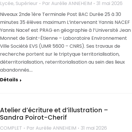
Lycée
,
Supérieur
Par
Aurélie ANNEHEIM
31 mai 2026
Niveaux 2nde 1ère Terminale Post BAC Durée 25 à 30
minutes 35 élèves maximum L’intervenant Yannis NACEF
Yannis Nacef est PRAG en géographie à l’Université Jean
Monnet de Saint-Étienne – Laboratoire Environnement
Ville Société EVS (UMR 5600 – CNRS). Ses travaux de
recherche portent sur le triptyque territorialisation,
déterritorialisation, reterritorialisation au sein des lieux
abandonnés.…
Détails
Atelier d’écriture et d’illustration –
Sandra Poirot-Cherif
COMPLET
Par
Aurélie ANNEHEIM
31 mai 2026