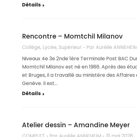
Détails
Rencontre – Momtchil Milanov
Collège
,
Lycée
,
Supérieur
Par
Aurélie ANNEHEI
Niveaux 4e 3e 2nde 1ère Terminale Post BAC Du
Momtchil Milanov est né en 1986. Après des étud
et Bruges, il a travaillé au ministère des Affaires
Genève. Il est…
Détails
Atelier dessin – Amandine Meyer
COMPLET
Par
Aurélie ANNEHEIM
31 mai 2026