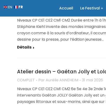
Atelier calques – Stéphane Kiehl
FR
EN
Accueil
Le Festival
COMPLET
Par
Aurélie ANNEHEIM
31 mai 2026
Niveaux CP CE1 CE2 CM1 CM2 Durée entre 1h à 1
Stéphane Kiehl invente des mondes imaginaires o
crayon comme à la souris d’ordinateur, il accumule
dessine pour la presse, pour l’édition jeunesse…
Détails
Atelier dessin – Gaétan Jolly et Lo
COMPLET
Par
Aurélie ANNEHEIM
31 mai 2026
Niveaux CP CE1 CE2 CM1 CM2 6e 5e 4e 3e 2nde 
intervenants Gaétan JOLLY Gaétan Jolly est un 
paysages littoraux et sous-marins, ainsi que sur 