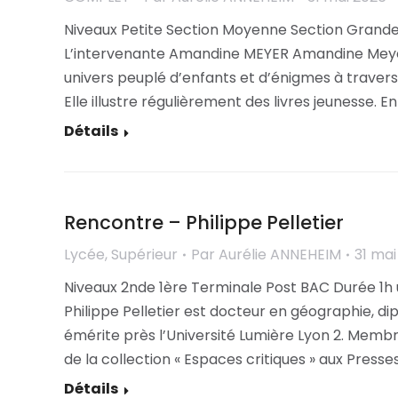
Niveaux Petite Section Moyenne Section Grand
L’intervenante Amandine MEYER Amandine Meyer e
univers peuplé d’enfants et d’énigmes à travers 
Elle illustre régulièrement des livres jeunesse. En
Détails
Rencontre – Philippe Pelletier
Lycée
,
Supérieur
Par
Aurélie ANNEHEIM
31 mai
Niveaux 2nde 1ère Terminale Post BAC Durée 1h u
Philippe Pelletier est docteur en géographie, di
émérite près l’Université Lumière Lyon 2. Membr
de la collection « Espaces critiques » aux Presse
Détails