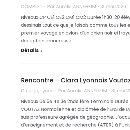
COMPLET
Par
Aurélie ANNEHEIM
31 mai 2026
Niveaux CP CE1 CE2 CM1 CM2 Durée 1h30 20 élèv
dessinais tout ce que je faisais comme tous le
premier voyage en avion, d’un chien noir effr
déception amoureuse…
Détails
Rencontre – Clara Lyonnais Vouta
Collège
,
Lycée
Par
Aurélie ANNEHEIM
31 mai 
Niveaux 6e 5e 4e 3e 2nde 1ère Terminale Durée
VOUTAZ Normalienne et diplômée de l’ENS de Ly
suis professeure agrégée de géographie. J’occ
d’enseignement et de recherche (ATER) à l’Univ