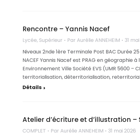
Rencontre – Yannis Nacef
Lycée
,
Supérieur
Par
Aurélie ANNEHEIM
31 mai
Niveaux 2nde 1ère Terminale Post BAC Durée 25
NACEF Yannis Nacef est PRAG en géographie à l
Environnement Ville Société EVS (UMR 5600 – CN
territorialisation, déterritorialisation, reterritor
Détails
Atelier d’écriture et d’illustration 
COMPLET
Par
Aurélie ANNEHEIM
31 mai 2026