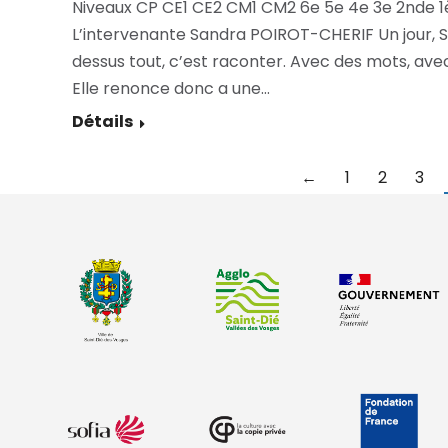
Niveaux CP CE1 CE2 CM1 CM2 6e 5e 4e 3e 2nde 1
L’intervenante Sandra POIROT-CHERIF Un jour, Sa
dessus tout, c’est raconter. Avec des mots, avec 
Elle renonce donc a une…
Détails
←
1
2
3