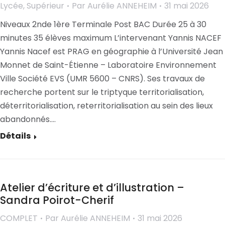
Lycée
,
Supérieur
Par
Aurélie ANNEHEIM
31 mai 2026
Niveaux 2nde 1ère Terminale Post BAC Durée 25 à 30
minutes 35 élèves maximum L’intervenant Yannis NACEF
Yannis Nacef est PRAG en géographie à l’Université Jean
Monnet de Saint-Étienne – Laboratoire Environnement
Ville Société EVS (UMR 5600 – CNRS). Ses travaux de
recherche portent sur le triptyque territorialisation,
déterritorialisation, reterritorialisation au sein des lieux
abandonnés.…
Détails
Atelier d’écriture et d’illustration –
Sandra Poirot-Cherif
COMPLET
Par
Aurélie ANNEHEIM
31 mai 2026