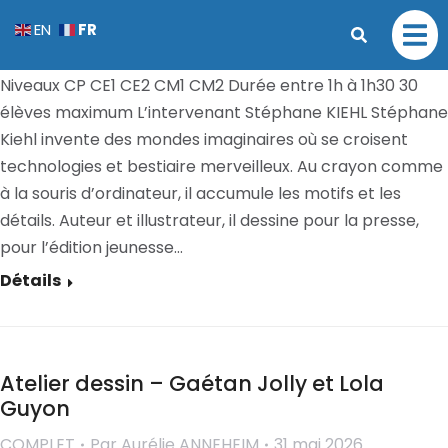
Atelier calques – Stéphane Kiehl
FR
EN
COMPLET
Par
Aurélie ANNEHEIM
31 mai 2026
Niveaux CP CE1 CE2 CM1 CM2 Durée entre 1h à 1h30 30
élèves maximum L’intervenant Stéphane KIEHL Stéphane
Kiehl invente des mondes imaginaires où se croisent
technologies et bestiaire merveilleux. Au crayon comme
à la souris d’ordinateur, il accumule les motifs et les
détails. Auteur et illustrateur, il dessine pour la presse,
pour l’édition jeunesse…
Détails
Atelier dessin – Gaétan Jolly et Lola
Guyon
COMPLET
Par
Aurélie ANNEHEIM
31 mai 2026