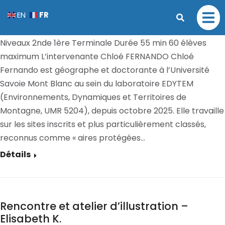
Rencontre – Chloé Fernando
FR
EN
COMPLET
Par
Aurélie ANNEHEIM
31 mai 2026
Niveaux 2nde 1ère Terminale Durée 55 min 60 élèves
maximum L’intervenante Chloé FERNANDO Chloé
Fernando est géographe et doctorante à l’Université
Savoie Mont Blanc au sein du laboratoire EDYTEM
(Environnements, Dynamiques et Territoires de
Montagne, UMR 5204), depuis octobre 2025. Elle travaille
sur les sites inscrits et plus particulièrement classés,
reconnus comme « aires protégées…
Détails
Rencontre et atelier d’illustration –
Elisabeth K.