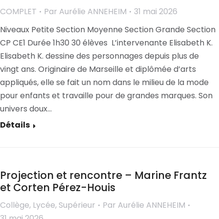
COMPLET
Par
Aurélie ANNEHEIM
31 mai 2026
Niveaux Petite Section Moyenne Section Grande Section
CP CE1 Durée 1h30 30 élèves L’intervenante Elisabeth K.
Elisabeth K. dessine des personnages depuis plus de
vingt ans. Originaire de Marseille et diplômée d’arts
appliqués, elle se fait un nom dans le milieu de la mode
pour enfants et travaille pour de grandes marques. Son
univers doux…
Détails
Projection et rencontre – Marine Frantz
et Corten Pérez-Houis
Collège
,
Lycée
,
Supérieur
Par
Aurélie ANNEHEIM
31 mai 2026