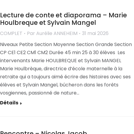
Lecture de conte et diaporama – Marie
Houlbreque et Sylvain Mangel
COMPLET
Par
Aurélie ANNEHEIM
31 mai 2026
Niveaux Petite Section Moyenne Section Grande Section
CP CE1 CE2 CM1 CM2 Durée 45 min 25 à 30 élèves Les
intervenants Marie HOULBREQUE et Sylvain MANGEL
Marie Houlbrèque, directrice d’école maternelle à la
retraite qui a toujours aimé écrire des histoires avec ses
élèves et Sylvain Mangel, bûcheron dans les forêts
vosgiennes, passionné de nature…
Détails
Rencontre – Nicolas Jacob