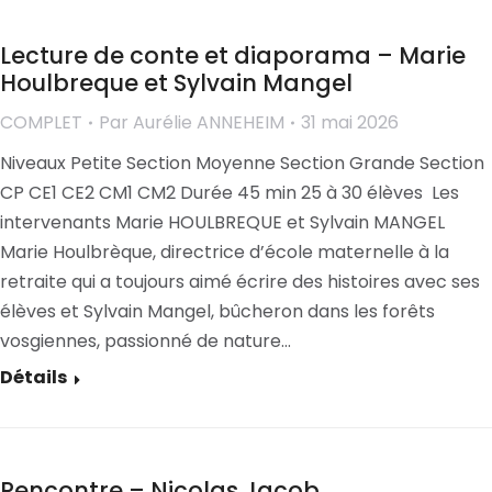
Lecture de conte et diaporama – Marie
Houlbreque et Sylvain Mangel
COMPLET
Par
Aurélie ANNEHEIM
31 mai 2026
Niveaux Petite Section Moyenne Section Grande Section
CP CE1 CE2 CM1 CM2 Durée 45 min 25 à 30 élèves Les
intervenants Marie HOULBREQUE et Sylvain MANGEL
Marie Houlbrèque, directrice d’école maternelle à la
retraite qui a toujours aimé écrire des histoires avec ses
élèves et Sylvain Mangel, bûcheron dans les forêts
vosgiennes, passionné de nature…
Détails
Rencontre – Nicolas Jacob