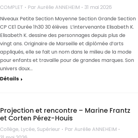
COMPLET
Par
Aurélie ANNEHEIM
31 mai 2026
Niveaux Petite Section Moyenne Section Grande Section
CP CE1 Durée 1h30 30 élèves L’intervenante Elisabeth K.
Elisabeth K. dessine des personnages depuis plus de
vingt ans. Originaire de Marseille et diplômée d’arts
appliqués, elle se fait un nom dans le milieu de la mode
pour enfants et travaille pour de grandes marques. Son
univers doux…
Détails
Projection et rencontre – Marine Frantz
et Corten Pérez-Houis
Collège
,
Lycée
,
Supérieur
Par
Aurélie ANNEHEIM
31 mai 2026