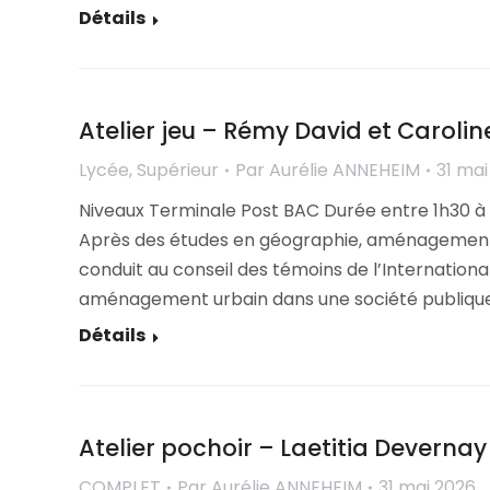
Détails
Atelier jeu – Rémy David et Carolin
Lycée
,
Supérieur
Par
Aurélie ANNEHEIM
31 mai
Niveaux Terminale Post BAC Durée entre 1h30 
Après des études en géographie, aménagement e
conduit au conseil des témoins de l’Internation
aménagement urbain dans une société publique 
Détails
Atelier pochoir – Laetitia Devernay
COMPLET
Par
Aurélie ANNEHEIM
31 mai 2026