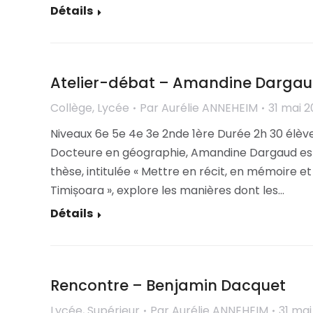
Détails
Atelier-débat – Amandine Darga
Collège
,
Lycée
Par
Aurélie ANNEHEIM
31 mai 
Niveaux 6e 5e 4e 3e 2nde 1ère Durée 2h 30 é
Docteure en géographie, Amandine Dargaud est 
thèse, intitulée « Mettre en récit, en mémoire et e
Timișoara », explore les manières dont les…
Détails
Rencontre – Benjamin Dacquet
Lycée
,
Supérieur
Par
Aurélie ANNEHEIM
31 mai