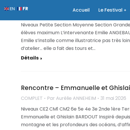
Atelier d’illustration – Emilie Ange
FR
EN
Accueil
Le Festival
COMPLET
Par
Aurélie ANNEHEIM
31 mai 2026
Niveaux Petite Section Moyenne Section Grande
élèves maximum L’intervenante Emilie ANGEBAUL
Emilie s’installe comme illustratrice pas très lo
d’atelier… elle a fait des tours et…
Détails
Rencontre – Emmanuelle et Ghisla
COMPLET
Par
Aurélie ANNEHEIM
31 mai 2026
Niveaux CE2 CM1 CM2 6e 5e 4e 3e 2nde 1ère Term
Emmanuelle et Ghislain BARDOUT Inspiré depuis t
montagne et les profondeurs des océans, d’affin