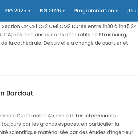
bault
FIG 2025
FIG 2026
Programmation
Jeun
 Section CP CE1 CE2 CM1 CM2 Durée entre 1h30 à 1h45 24
T Après cinq ans aux arts décoratifs de Strasbourg,
in de la cathédrale. Depuis elle a changé de quartier et
in Bardout
inale Durée entre 45 min à 1h Les intervenants
oujours par les grands espaces, en particulier la
ité scientifique matérialisée par des études d’ingénieur