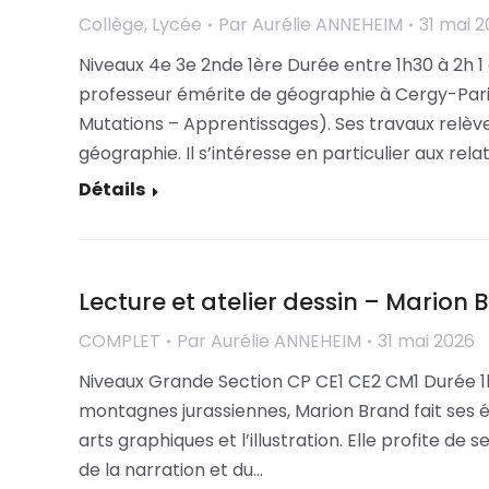
Collège
,
Lycée
Par
Aurélie ANNEHEIM
31 mai 
Niveaux 4e 3e 2nde 1ère Durée entre 1h30 à 2h 1
professeur émérite de géographie à Cergy-Paris
Mutations – Apprentissages). Ses travaux relèven
géographie. Il s’intéresse en particulier aux rela
Détails
Lecture et atelier dessin – Marion 
COMPLET
Par
Aurélie ANNEHEIM
31 mai 2026
Niveaux Grande Section CP CE1 CE2 CM1 Durée 1h
montagnes jurassiennes, Marion Brand fait ses é
arts graphiques et l’illustration. Elle profite d
de la narration et du…