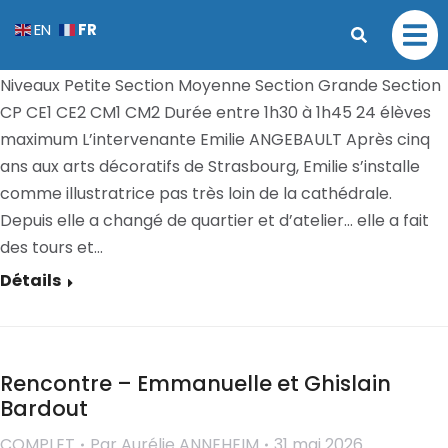
Atelier d’illustration – Emilie Angebault
FR
EN
COMPLET
Par
Aurélie ANNEHEIM
31 mai 2026
Niveaux Petite Section Moyenne Section Grande Section
CP CE1 CE2 CM1 CM2 Durée entre 1h30 à 1h45 24 élèves
maximum L’intervenante Emilie ANGEBAULT Après cinq
ans aux arts décoratifs de Strasbourg, Emilie s’installe
comme illustratrice pas très loin de la cathédrale.
Depuis elle a changé de quartier et d’atelier… elle a fait
des tours et…
Détails
Rencontre – Emmanuelle et Ghislain
Bardout
COMPLET
Par
Aurélie ANNEHEIM
31 mai 2026