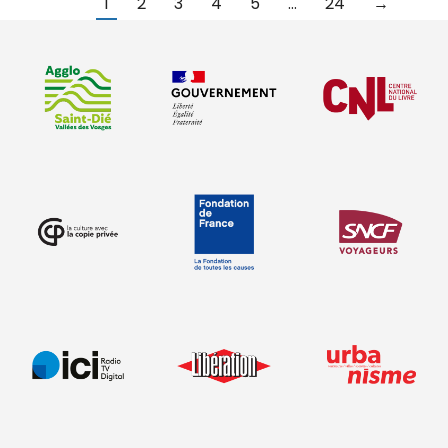
1
2
3
4
5
…
24
→