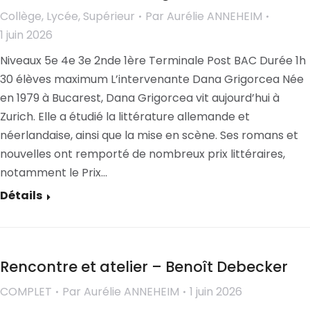
Collège
,
Lycée
,
Supérieur
Par
Aurélie ANNEHEIM
1 juin 2026
Niveaux 5e 4e 3e 2nde 1ère Terminale Post BAC Durée 1h
30 élèves maximum L’intervenante Dana Grigorcea Née
en 1979 à Bucarest, Dana Grigorcea vit aujourd’hui à
Zurich. Elle a étudié la littérature allemande et
néerlandaise, ainsi que la mise en scène. Ses romans et
nouvelles ont remporté de nombreux prix littéraires,
notamment le Prix…
Détails
Rencontre et atelier – Benoît Debecker
COMPLET
Par
Aurélie ANNEHEIM
1 juin 2026