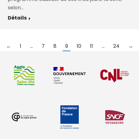
selon…
Détails
←
1
…
7
8
9
10
11
…
24
→