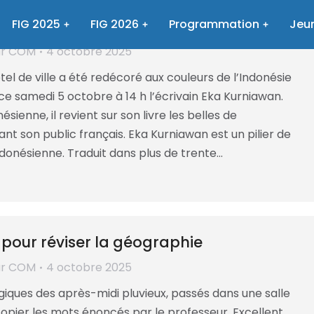
on et réalité avec Eka Kurniawan
FIG 2025
FIG 2026
Programmation
Jeun
ar
COM
4 octobre 2025
ôtel de ville a été redécoré aux couleurs de l’Indonésie
 ce samedi 5 octobre à 14 h l’écrivain Eka Kurniawan.
sienne, il revient sur son livre les belles de
t son public français. Eka Kurniawan est un pilier de
indonésienne. Traduit dans plus de trente…
 pour réviser la géographie
ar
COM
4 octobre 2025
giques des après-midi pluvieux, passés dans une salle
copier les mots énoncés par le professeur. Excellent