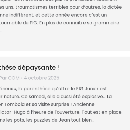
es uns, traumatismes terribles pour d’autres, la dictée
nne indifférent, et cette année encore c’est un
tournable du FIG. En plus de connaître sa grammaire
…
thèse dépaysante !
Par
COM
4 octobre 2025
érieux », la parenthèse qu’offre le FIG Junior est
nature. Ce samedi, elle a aussi été explosive… La
er Tombola et sa visite surprise ! Ancienne
ctor-Hugo à l’heure de l’ouverture. Tout est en place.
s les pots, les puzzles de Jean tout bien…