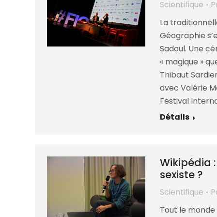
Scientifique
P
La traditionnell
Géographie s’e
Sadoul. Une cé
« magique » qu
Thibaut Sardier
avec Valérie M
Festival Intern
Détails
Wikipédia :
sexiste ?
Scientifique
P
Tout le monde 