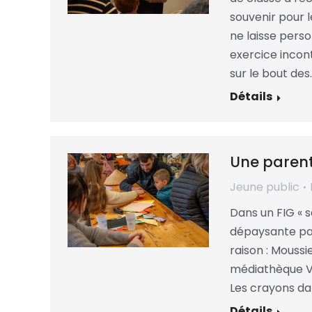
souvenir pour l
ne laisse perso
exercice incon
sur le bout des
Détails
Une paren
Jeune public
Dans un FIG « s
dépaysante par 
raison : Moussi
médiathèque Vi
Les crayons dan
Détails