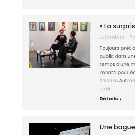
« La surpri
Littérature
P
Toujours prêt 
public dans une
temps d’une mat
Zenatti pour éc
éditions Autre
café…
Détails
Une baguet