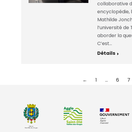
collaborative d
encyclopédie, 
Mathilde Jonch
l’université de
aborder la ques
C’est…
Détails
←
1
…
6
7