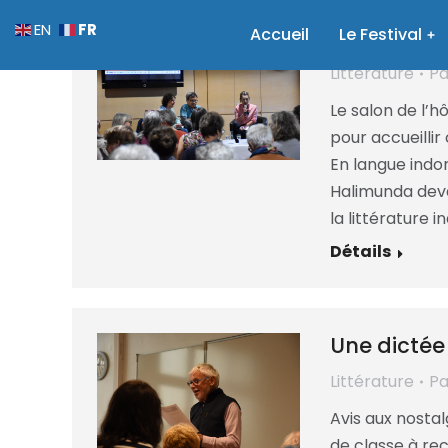
FR
EN
Accueil
Entre ficti
Le Festival
Littérature
P
Le salon de l’h
pour accueillir
En langue indoné
Halimunda devan
la littérature 
Détails
Une dictée
Littérature
P
Avis aux nostal
de classe à re