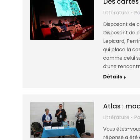
Des cartes 
Littérature
P
Disposant de c
Disposant de c
Lepicard, Perr
qui place la c
comme celui sur
d’une rencontr
Détails
Atlas : mo
Littérature
P
Vous êtes-vous
réponse a été 