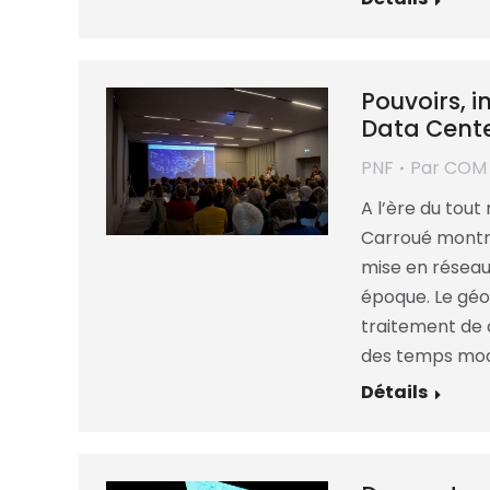
Pouvoirs, i
Data Center
PNF
Par
COM
A l’ère du tout 
Carroué montre
mise en réseau
époque. Le géo
traitement de
des temps mod
Détails