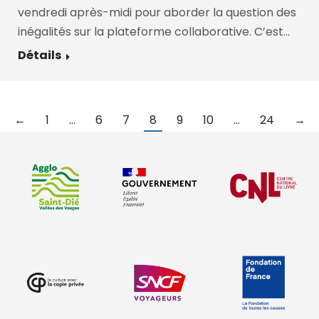
vendredi après-midi pour aborder la question des
inégalités sur la plateforme collaborative. C’est…
Détails
←
1
…
6
7
8
9
10
…
24
→