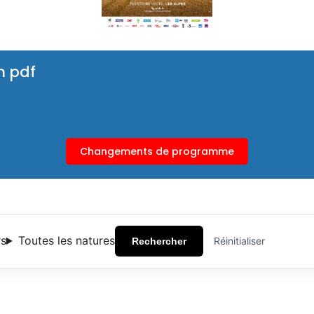
n pdf
Changements de programme
rs
Toutes les natures
Réinitialiser
Rechercher