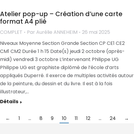
Atelier pop-up – Création d’une carte
format A4 plié
COMPLET
Par
Aurélie ANNEHEIM
26 mai 2025
Niveaux Moyenne Section Grande Section CP CE1 CE2
CM1 CM2 Durée 1 h 15 Date(s) jeudi 2 octobre (après-
midi) vendredi 3 octobre L’intervenant Philippe UG
Philippe UG est graphiste diplômé de l’école d’arts
appliqués Duperré. Il exerce de multiples activités autour
de la peinture, du dessin et du livre. Il est à la fois
illustrateur,…
Détails
←
1
…
8
9
10
11
12
…
24
→