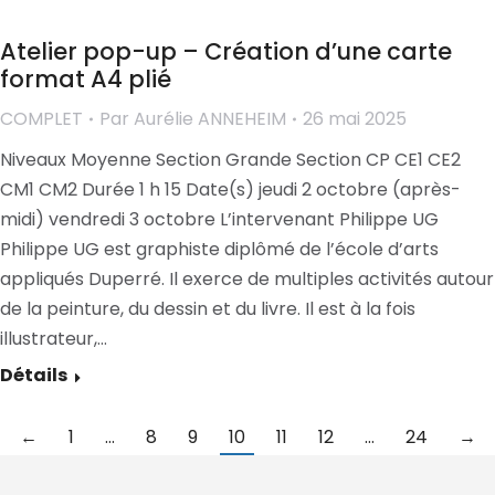
Atelier pop-up – Création d’une carte
format A4 plié
COMPLET
Par
Aurélie ANNEHEIM
26 mai 2025
Niveaux Moyenne Section Grande Section CP CE1 CE2
CM1 CM2 Durée 1 h 15 Date(s) jeudi 2 octobre (après-
midi) vendredi 3 octobre L’intervenant Philippe UG
Philippe UG est graphiste diplômé de l’école d’arts
appliqués Duperré. Il exerce de multiples activités autour
de la peinture, du dessin et du livre. Il est à la fois
illustrateur,…
Détails
←
1
…
8
9
10
11
12
…
24
→