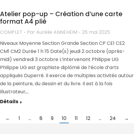
Atelier pop-up – Création d’une carte
format A4 plié
COMPLET
Par
Aurélie ANNEHEIM
26 mai 2025
Niveaux Moyenne Section Grande Section CP CE1 CE2
CM1 CM2 Durée 1 h 15 Date(s) jeudi 2 octobre (après-
midi) vendredi 3 octobre L’intervenant Philippe UG
Philippe UG est graphiste diplômé de l’école d’arts
appliqués Duperré. Il exerce de multiples activités autour
de la peinture, du dessin et du livre. Il est à la fois
illustrateur,…
Détails
←
1
…
8
9
10
11
12
…
24
→