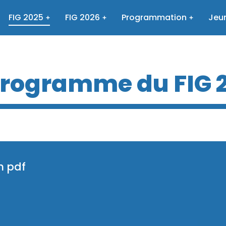
FIG 2025
FIG 2026
Programmation
Jeun
programme du FIG 
n pdf