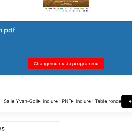
n pdf
Changements de programme
- Salle Yvan-Goll
Inclure : PNF
Inclure : Table ronde
R
és