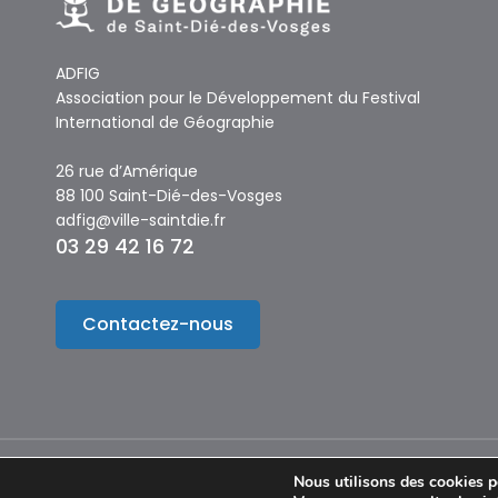
ADFIG
Association pour le Développement du Festival
International de Géographie
26 rue d’Amérique
88 100 Saint-Dié-des-Vosges
adfig@ville-saintdie.fr
03 29 42 16 72
Contactez-nous
Nous utilisons des cookies po
© Copyright 2024 – Festival International de Géographie