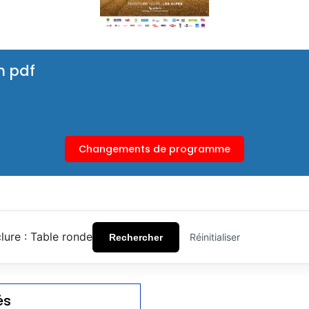
n pdf
Changements de programme
clure : Table ronde
Réinitialiser
Rechercher
és