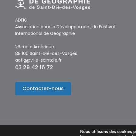
ADFIG
Association pour le Développement du Festival
International de Géographie
26 rue d’Amérique
88 100 Saint-Dié-des-Vosges
adfig@ville-saintdie.fr
03 29 42 16 72
Contactez-nous
Nous utilisons des cookies po
© Copyright 2024 – Festival International de Géographie