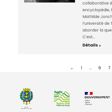
collaborative d
encyclopédie, 
Mathilde Jonch
l’université de
aborder la ques
C’est…
Détails
←
1
…
6
7