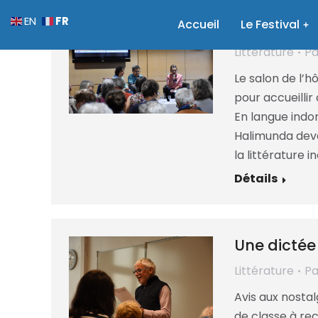
FR
EN
Accueil
Entre ficti
Le Festival
Littérature
P
Le salon de l’h
pour accueillir
En langue indoné
Halimunda devan
la littérature 
Détails
Une dictée
Littérature
P
Avis aux nostal
de classe à re