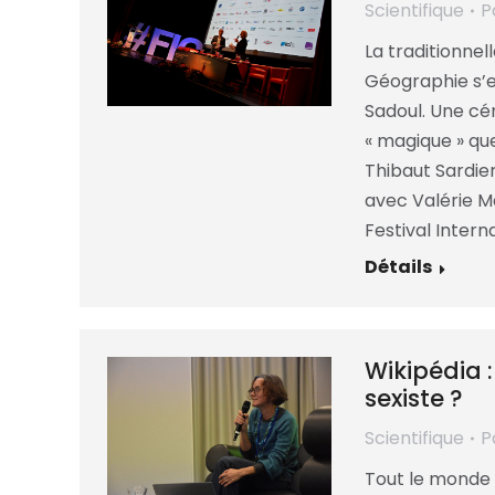
Scientifique
P
La traditionnell
Géographie s’e
Sadoul. Une cé
« magique » qu
Thibaut Sardier
avec Valérie M
Festival Intern
Détails
Wikipédia :
sexiste ?
Scientifique
P
Tout le monde 