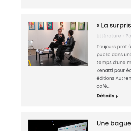
« La surpri
Littérature
P
Toujours prêt 
public dans une
temps d’une mat
Zenatti pour éc
éditions Autre
café…
Détails
Une baguet