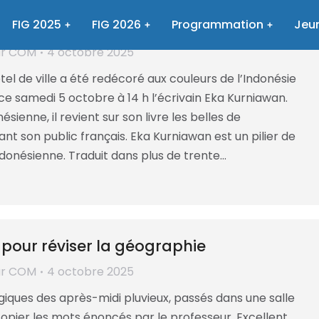
on et réalité avec Eka Kurniawan
FIG 2025
FIG 2026
Programmation
Jeun
ar
COM
4 octobre 2025
ôtel de ville a été redécoré aux couleurs de l’Indonésie
 ce samedi 5 octobre à 14 h l’écrivain Eka Kurniawan.
sienne, il revient sur son livre les belles de
t son public français. Eka Kurniawan est un pilier de
indonésienne. Traduit dans plus de trente…
 pour réviser la géographie
ar
COM
4 octobre 2025
giques des après-midi pluvieux, passés dans une salle
copier les mots énoncés par le professeur. Excellent