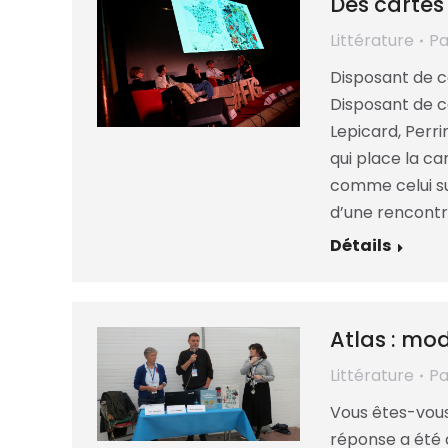
Des cartes 
Littérature
P
Disposant de c
Disposant de c
Lepicard, Perr
qui place la c
comme celui sur
d’une rencontr
Détails
Atlas : mo
Littérature
P
Vous êtes-vous
réponse a été 