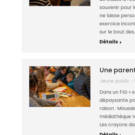
souvenir pour l
ne laisse perso
exercice incon
sur le bout des
Détails
Une paren
Jeune public
Dans un FIG « s
dépaysante par 
raison : Moussi
médiathèque Vi
Les crayons dan
Détails