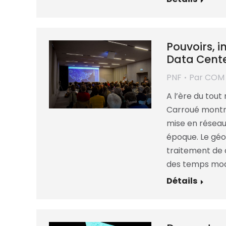
Pouvoirs, i
Data Center
PNF
Par
COM
A l’ère du tout 
Carroué montre
mise en réseau
époque. Le géo
traitement de
des temps mod
Détails