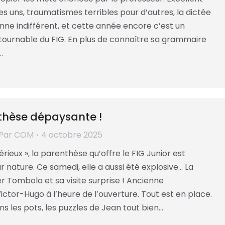
es uns, traumatismes terribles pour d’autres, la dictée
nne indifférent, et cette année encore c’est un
tournable du FIG. En plus de connaître sa grammaire
…
thèse dépaysante !
Par
COM
4 octobre 2025
érieux », la parenthèse qu’offre le FIG Junior est
nature. Ce samedi, elle a aussi été explosive… La
er Tombola et sa visite surprise ! Ancienne
ctor-Hugo à l’heure de l’ouverture. Tout est en place.
s les pots, les puzzles de Jean tout bien…