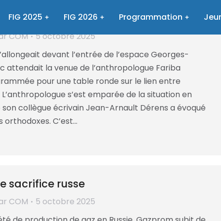
entre l’État et la religion
FIG 2025
FIG 2026
Programmation
Jeun
ar
COM
5 octobre 2025
e s’allongeait devant l’entrée de l’espace Georges-
ic attendait la venue de l’anthropologue Fariba
rammée pour une table ronde sur le lien entre
t. L’anthropologue s’est emparée de la situation en
ue son collègue écrivain Jean-Arnault Dérens a évoqué
s orthodoxes. C’est…
 sacrifice russe
ar
COM
5 octobre 2025
iété de production de gaz en Russie, Gazprom subit de