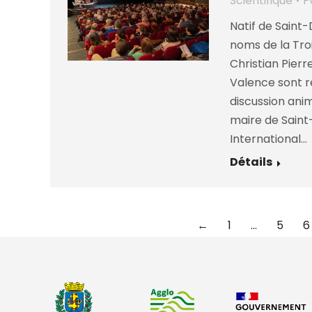
Scientifique
P
Natif de Saint-
noms de la Troi
Christian Pierr
Valence sont r
discussion ani
maire de Saint
International…
Détails
←
1
…
5
6