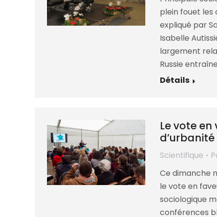
plein fouet les
expliqué par S
Isabelle Autiss
largement relay
Russie entraîn
Détails
Le vote en 
d’urbanité
Scientifique
P
Ce dimanche ma
le vote en fav
sociologique m
conférences bl