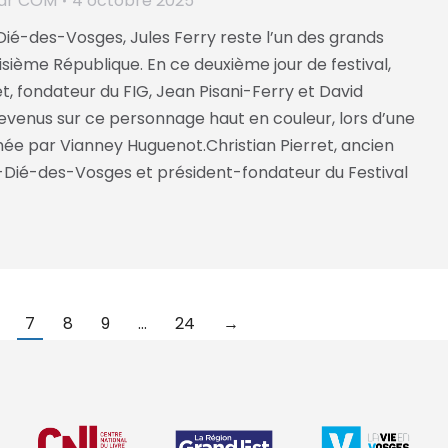
ar
COM
4 octobre 2025
Dié-des-Vosges, Jules Ferry reste l’un des grands
sième République. En ce deuxième jour de festival,
et, fondateur du FIG, Jean Pisani-Ferry et David
evenus sur ce personnage haut en couleur, lors d’une
mée par Vianney Huguenot.Christian Pierret, ancien
-Dié-des-Vosges et président-fondateur du Festival
7
8
9
…
24
→