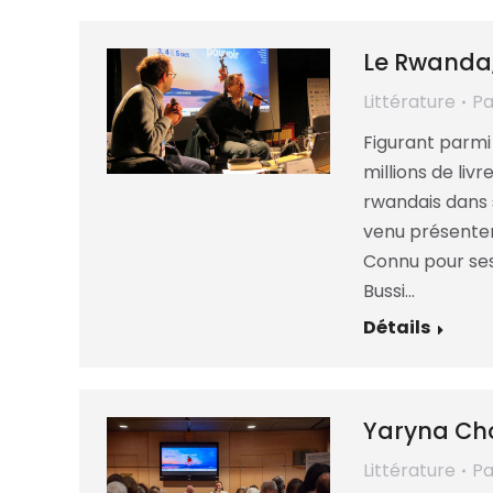
Le Rwanda,
Littérature
P
Figurant parmi 
millions de liv
rwandais dans 
venu présenter
Connu pour ses
Bussi…
Détails
Yaryna Cho
Littérature
P