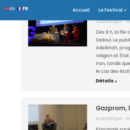
FR
EN
Accueil
Le rapport 
Le Festival
Scientifique
P
Dès 9 h, la fil
Sadoul. Le publ
Adelkhah, prog
religion et Éta
Iran, tandis q
le cas des état
Détails
Gazprom, le
Scientifique
P
Principale soc