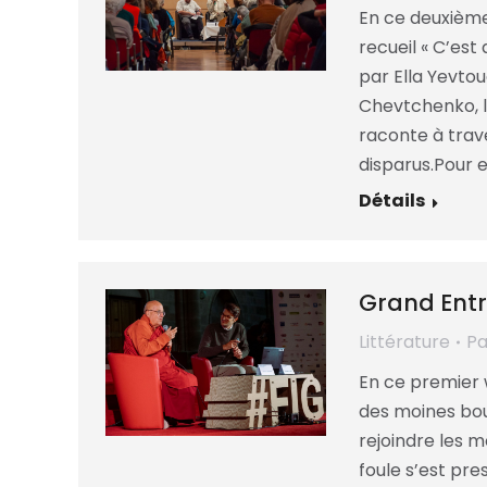
En ce deuxième
recueil « C’est 
par Ella Yevtou
Chevtchenko, la
raconte à trav
disparus.Pour el
Détails
Grand Entr
Littérature
P
En ce premier 
des moines bou
rejoindre les 
foule s’est pre