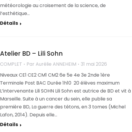
météorologie au croisement de la science, de
l’esthétique…
Détails
Atelier BD – Lili Sohn
COMPLET
Par
Aurélie ANNEHEIM
31 mai 2026
Niveaux CE1 CE2 CM1 CM2 6e 5e 4e 3e 2nde 1ère
Terminale Post BAC Durée 1h10 20 élèves maximum
L’intervenante Lili SOHN Lili Sohn est autrice de BD et vit à
Marseille. Suite à un cancer du sein, elle publie sa
première BD, La guerre des tétons, en 3 tomes (Michel
Lafon, 2014). Depuis elle…
Détails