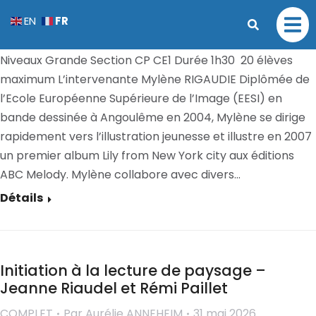
Atelier créatif – Mylène Rigaudie
FR
EN
COMPLET
Par
Aurélie ANNEHEIM
31 mai 2026
Niveaux Grande Section CP CE1 Durée 1h30 20 élèves
maximum L’intervenante Mylène RIGAUDIE Diplômée de
l’Ecole Européenne Supérieure de l’Image (EESI) en
bande dessinée à Angoulême en 2004, Mylène se dirige
rapidement vers l’illustration jeunesse et illustre en 2007
un premier album Lily from New York city aux éditions
ABC Melody. Mylène collabore avec divers…
Détails
Initiation à la lecture de paysage –
Jeanne Riaudel et Rémi Paillet
COMPLET
Par
Aurélie ANNEHEIM
31 mai 2026