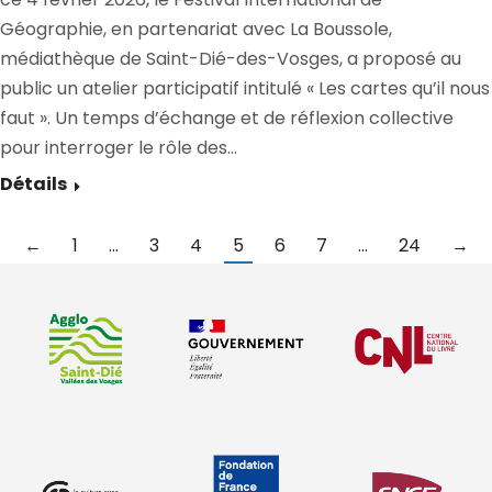
Géographie, en partenariat avec La Boussole,
médiathèque de Saint-Dié-des-Vosges, a proposé au
public un atelier participatif intitulé « Les cartes qu’il nous
faut ». Un temps d’échange et de réflexion collective
pour interroger le rôle des…
Détails
←
1
…
3
4
5
6
7
…
24
→