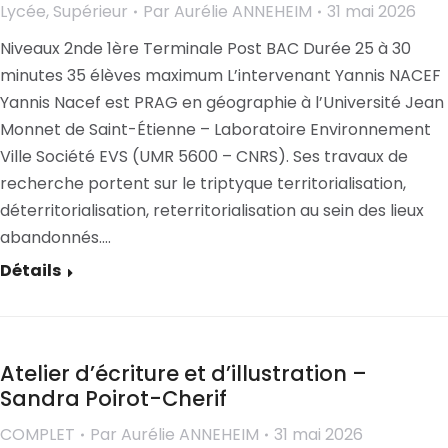
Lycée
,
Supérieur
Par
Aurélie ANNEHEIM
31 mai 2026
Niveaux 2nde 1ère Terminale Post BAC Durée 25 à 30
minutes 35 élèves maximum L’intervenant Yannis NACEF
Yannis Nacef est PRAG en géographie à l’Université Jean
Monnet de Saint-Étienne – Laboratoire Environnement
Ville Société EVS (UMR 5600 – CNRS). Ses travaux de
recherche portent sur le triptyque territorialisation,
déterritorialisation, reterritorialisation au sein des lieux
abandonnés.…
Détails
Atelier d’écriture et d’illustration –
Sandra Poirot-Cherif
COMPLET
Par
Aurélie ANNEHEIM
31 mai 2026