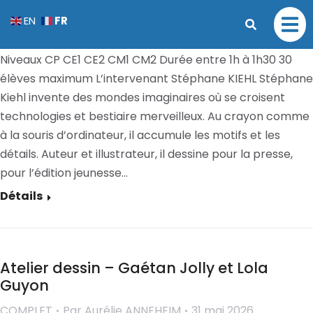
Atelier calques – Stéphane Kiehl
FR
EN
COMPLET
Par
Aurélie ANNEHEIM
31 mai 2026
Niveaux CP CE1 CE2 CM1 CM2 Durée entre 1h à 1h30 30
élèves maximum L’intervenant Stéphane KIEHL Stéphane
Kiehl invente des mondes imaginaires où se croisent
technologies et bestiaire merveilleux. Au crayon comme
à la souris d’ordinateur, il accumule les motifs et les
détails. Auteur et illustrateur, il dessine pour la presse,
pour l’édition jeunesse…
Détails
Atelier dessin – Gaétan Jolly et Lola
Guyon
COMPLET
Par
Aurélie ANNEHEIM
31 mai 2026