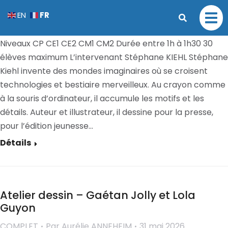
Atelier calques – Stéphane Kiehl
FR
EN
COMPLET
Par
Aurélie ANNEHEIM
31 mai 2026
Niveaux CP CE1 CE2 CM1 CM2 Durée entre 1h à 1h30 30
élèves maximum L’intervenant Stéphane KIEHL Stéphane
Kiehl invente des mondes imaginaires où se croisent
technologies et bestiaire merveilleux. Au crayon comme
à la souris d’ordinateur, il accumule les motifs et les
détails. Auteur et illustrateur, il dessine pour la presse,
pour l’édition jeunesse…
Détails
Atelier dessin – Gaétan Jolly et Lola
Guyon
COMPLET
Par
Aurélie ANNEHEIM
31 mai 2026