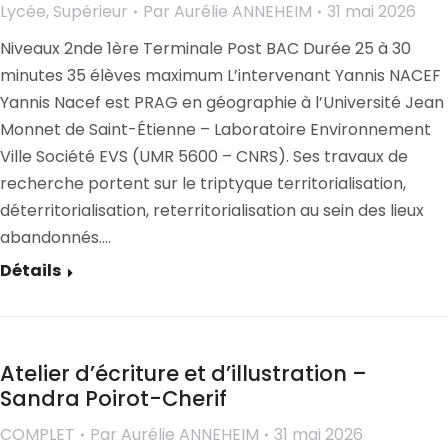
Lycée
,
Supérieur
Par
Aurélie ANNEHEIM
31 mai 2026
Niveaux 2nde 1ère Terminale Post BAC Durée 25 à 30
minutes 35 élèves maximum L’intervenant Yannis NACEF
Yannis Nacef est PRAG en géographie à l’Université Jean
Monnet de Saint-Étienne – Laboratoire Environnement
Ville Société EVS (UMR 5600 – CNRS). Ses travaux de
recherche portent sur le triptyque territorialisation,
déterritorialisation, reterritorialisation au sein des lieux
abandonnés.…
Détails
Atelier d’écriture et d’illustration –
Sandra Poirot-Cherif
COMPLET
Par
Aurélie ANNEHEIM
31 mai 2026