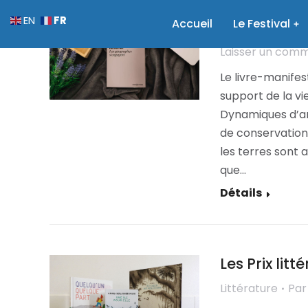
Parution sp
FR
EN
Accueil
Le Festival
Scientifique
Pa
Laisser un com
Le livre-manifes
support de la vi
Dynamiques d’arti
de conservation 
les terres sont 
que…
Détails
Les Prix lit
Littérature
Pa