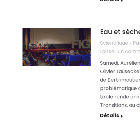
Eau et séch
Scientifique
Pa
Laisser un com
Samedi, Aurélien
Olivier Lausecke
de Bertrimoutier
problématique d
table ronde ani
Transitions, au 
Détails