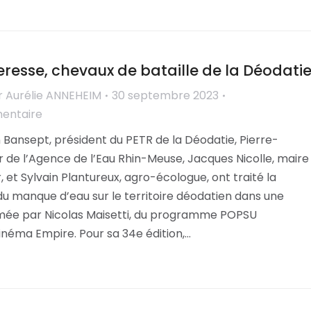
eresse, chevaux de bataille de la Déodati
r
Aurélie ANNEHEIM
30 septembre 2023
mentaire
 Bansept, président du PETR de la Déodatie, Pierre-
r de l’Agence de l’Eau Rhin-Meuse, Jacques Nicolle, maire
, et Sylvain Plantureux, agro-écologue, ont traité la
u manque d’eau sur le territoire déodatien dans une
mée par Nicolas Maisetti, du programme POPSU
cinéma Empire. Pour sa 34e édition,…