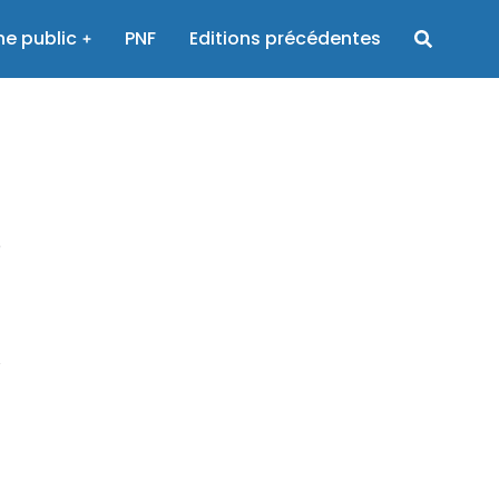
e public
PNF
Editions précédentes
é