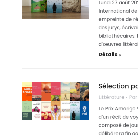
Lundi 27 août 202
International d
empreinte de ré
des jurys, écriva
bibliothécaires,
d’œuvres littéra
Détails
Sélection p
Littérature
Pa
Le Prix Amerigo
d’un récit de vo
composé de journa
délibérera fin ao