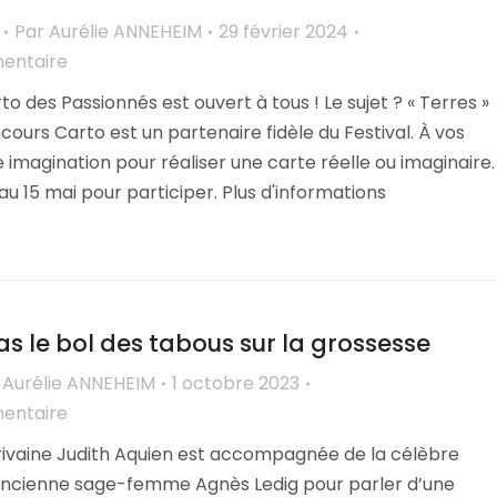
Par
Aurélie ANNEHEIM
29 février 2024
mentaire
o des Passionnés est ouvert à tous ! Le sujet ? « Terres »
cours Carto est un partenaire fidèle du Festival. À vos
 imagination pour réaliser une carte réelle ou imaginaire.
au 15 mai pour participer. Plus d'informations
 ras le bol des tabous sur la grossesse
r
Aurélie ANNEHEIM
1 octobre 2023
mentaire
crivaine Judith Aquien est accompagnée de la célèbre
ncienne sage-femme Agnès Ledig pour parler d’une