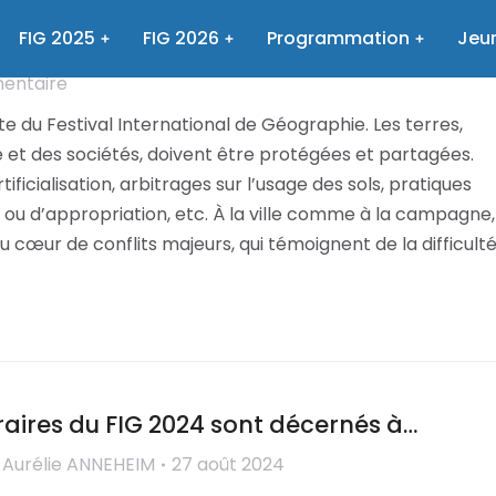
éciale : Les géographes s’engagent
FIG 2025
FIG 2026
Programmation
Jeun
r
Aurélie ANNEHEIM
6 septembre 2024
mentaire
te du Festival International de Géographie. Les terres,
e et des sociétés, doivent être protégées et partagées.
ficialisation, arbitrages sur l’usage des sols, pratiques
ou d’appropriation, etc. À la ville comme à la campagne,
au cœur de conflits majeurs, qui témoignent de la difficult
téraires du FIG 2024 sont décernés à…
r
Aurélie ANNEHEIM
27 août 2024