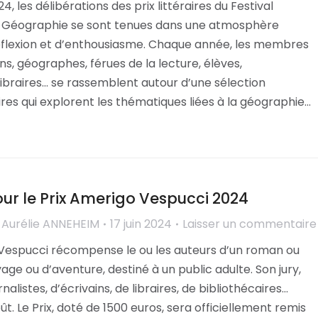
4, les délibérations des prix littéraires du Festival
e Géographie se sont tenues dans une atmosphère
flexion et d’enthousiasme. Chaque année, les membres
ins, géographes, férues de la lecture, élèves,
 libraires… se rassemblent autour d’une sélection
ires qui explorent les thématiques liées à la géographie…
our le Prix Amerigo Vespucci 2024
r
Aurélie ANNEHEIM
17 juin 2024
Laisser un commentaire
 Vespucci récompense le ou les auteurs d’un roman ou
yage ou d’aventure, destiné à un public adulte. Son jury,
listes, d’écrivains, de libraires, de bibliothécaires…
ût. Le Prix, doté de 1500 euros, sera officiellement remis