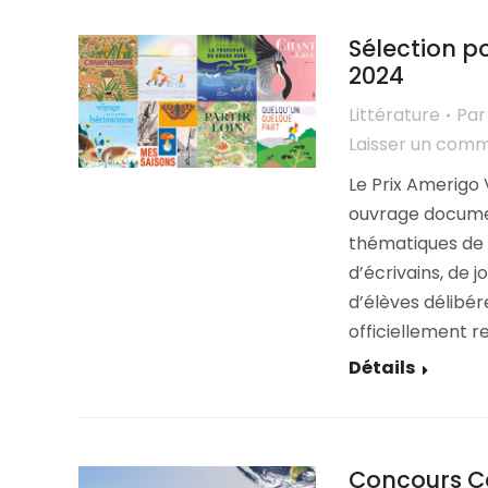
Sélection p
2024
Littérature
Pa
Laisser un com
Le Prix Amerigo
ouvrage document
thématiques de l
d’écrivains, de j
d’élèves délibére
officiellement r
Détails
Concours C