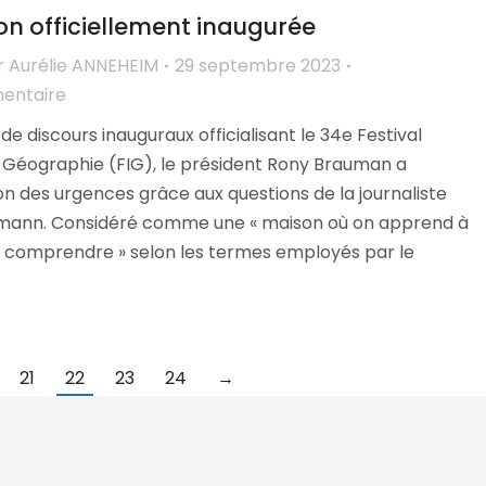
ion officiellement inaugurée
r
Aurélie ANNEHEIM
29 septembre 2023
mentaire
de discours inauguraux officialisant le 34e Festival
e Géographie (FIG), le président Rony Brauman a
on des urgences grâce aux questions de la journaliste
ann. Considéré comme une « maison où on apprend à
se comprendre » selon les termes employés par le
21
22
23
24
→