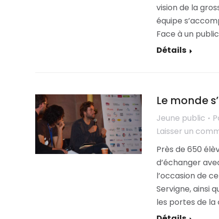
vision de la gro
équipe s’accompa
Face à un public
Détails
Le monde s’
Jeune public
P
Laisser un com
Près de 650 élèv
d’échanger avec 
l’occasion de ce
Servigne, ainsi q
les portes de l
Détails