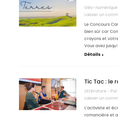
Géo-numérique
Laisser un com
Le Concours Cart
bien sûr car Con
crayons et votre
Vous avez jusqu’
Détails
Tic Tac : le
Littérature
Pa
Laisser un com
L’activiste et é
romancière et a