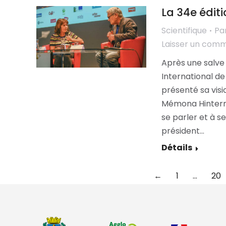
La 34e édit
Scientifique
Pa
Laisser un com
Après une salve 
International d
présenté sa visi
Mémona Hinterm
se parler et à 
président…
Détails
←
1
…
20