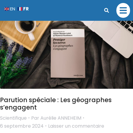
FR
EN
Parution spéciale : Les géographes
s’engagent
Scientifique
Par
Aurélie ANNEHEIM
6 septembre 2024
Laisser un commentaire