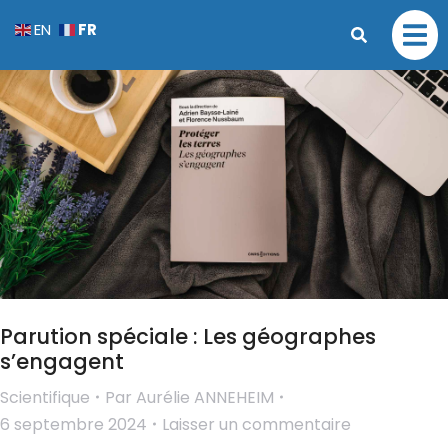
FR
EN
Parution spéciale : Les géographes
s’engagent
Scientifique
Par
Aurélie ANNEHEIM
6 septembre 2024
Laisser un commentaire