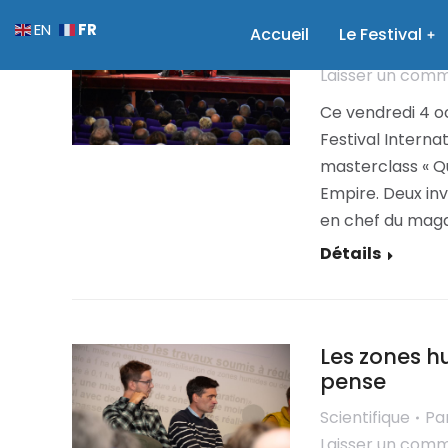
Présentation
FR
EN
Accueil
Le Festival
Scientifique
Pa
Laisser un com
Ce vendredi 4 oc
Festival Interna
masterclass « Qu
Empire. Deux inv
en chef du magaz
Détails
Les zones hu
pense
Scientifique
Pa
Laisser un com