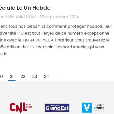
éciale Le Un Hebdo
r
Aurélie ANNEHEIM
26 septembre 2024
ment sous nos pieds ? Et comment protéger nos sols, leur
diversité ? C’est tout l’enjeu de ce numéro exceptionnel
né avec le FIG et POPSU. A l’intérieur, vous trouverez le
35e édition du FIG, l’écrivain Gaspard Koenig, qui vous
s de…
20
21
22
23
24
→