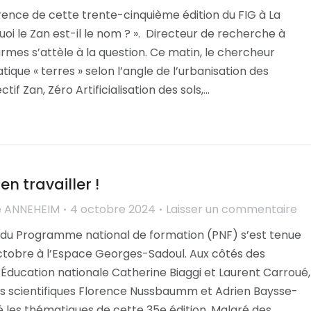
ence de cette trente-cinquième édition du FIG à La
quoi le Zan est-il le nom ? ». Directeur de recherche à
armes s’attèle à la question. Ce matin, le chercheur
ique « terres » selon l’angle de l’urbanisation des
ectif Zan, Zéro Artificialisation des sols,…
en travailler !
e ANNEHEIM
4 octobre 2024
Laisser un commentaire
 du Programme national de formation (PNF) s’est tenue
ctobre à l’Espace Georges-Sadoul. Aux côtés des
’Éducation nationale Catherine Biaggi et Laurent Carroué,
rs scientifiques Florence Nussbaumm et Adrien Baysse-
 les thématiques de cette 35e édition. Malgré des