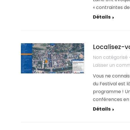
« contraintes de
Détails
Localisez-v
Non catégorisé
Laisser un com
Vous ne connais
du Festival est l
programme ! Un
conférences en 
Détails