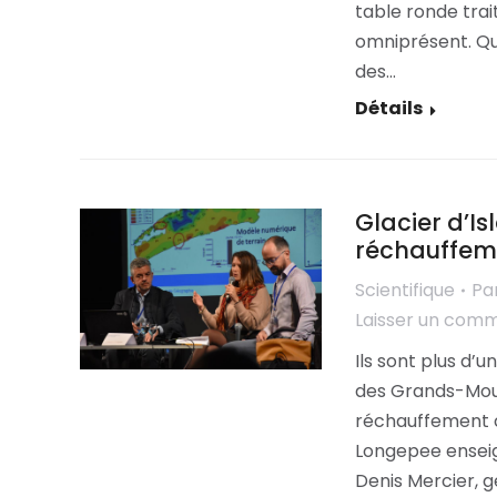
table ronde trai
omniprésent. Qui
des…
Détails
Glacier d’Is
réchauffem
Scientifique
Pa
Laisser un com
Ils sont plus d’
des Grands-Moulin
réchauffement c
Longepee enseig
Denis Mercier, g