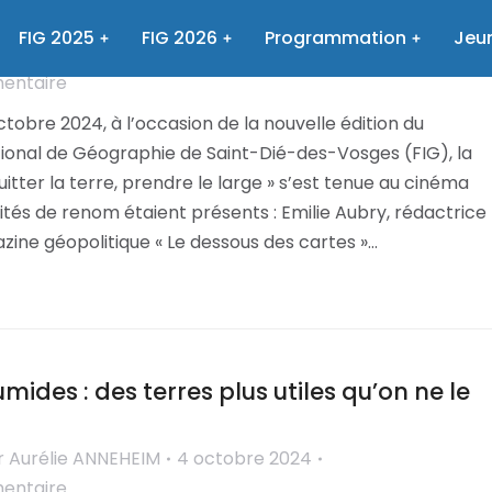
 de l’Atlas « la puissance et la mer »
FIG 2025
FIG 2026
Programmation
Jeun
r
Aurélie ANNEHEIM
4 octobre 2024
mentaire
tobre 2024, à l’occasion de la nouvelle édition du
tional de Géographie de Saint-Dié-des-Vosges (FIG), la
itter la terre, prendre le large » s’est tenue au cinéma
ités de renom étaient présents : Emilie Aubry, rédactrice
ine géopolitique « Le dessous des cartes »…
mides : des terres plus utiles qu’on ne le
r
Aurélie ANNEHEIM
4 octobre 2024
mentaire