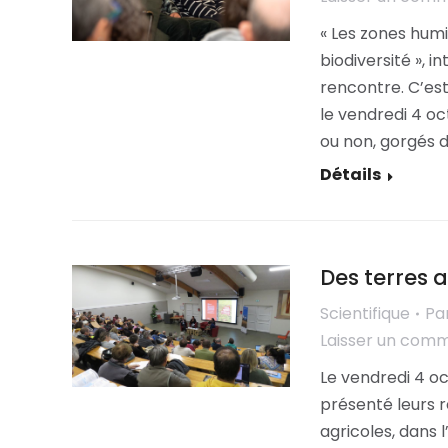
« Les zones hum
biodiversité », 
rencontre. C’est 
le vendredi 4 oc
ou non, gorgés 
Détails
Des terres a
Scientifique
Pa
Laisser un com
Le vendredi 4 oc
présenté leurs r
agricoles, dans 