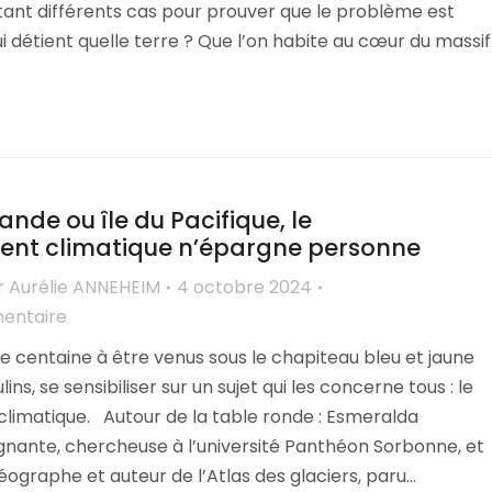
tant différents cas pour prouver que le problème est
 détient quelle terre ? Que l’on habite au cœur du massif
lande ou île du Pacifique, le
ent climatique n’épargne personne
r
Aurélie ANNEHEIM
4 octobre 2024
mentaire
une centaine à être venus sous le chapiteau bleu et jaune
s, se sensibiliser sur un sujet qui les concerne tous : le
limatique. Autour de la table ronde : Esmeralda
nante, chercheuse à l’université Panthéon Sorbonne, et
éographe et auteur de l’Atlas des glaciers, paru…