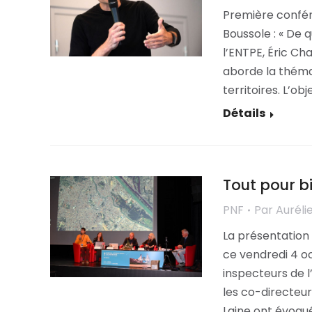
Première confér
Boussole : « De 
l’ENTPE, Éric Ch
aborde la thémat
territoires. L’obj
Détails
Tout pour bi
PNF
Par
Auréli
La présentation
ce vendredi 4 o
inspecteurs de l
les co-directeu
Laine ont évoqué