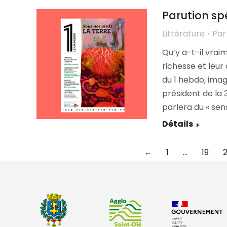
Parution sp
Littérature
Pa
Qu’y a-t-il vrai
richesse et leur 
du 1 hebdo, imagi
président de la 
parlera du « sen
Détails
←
1
…
19