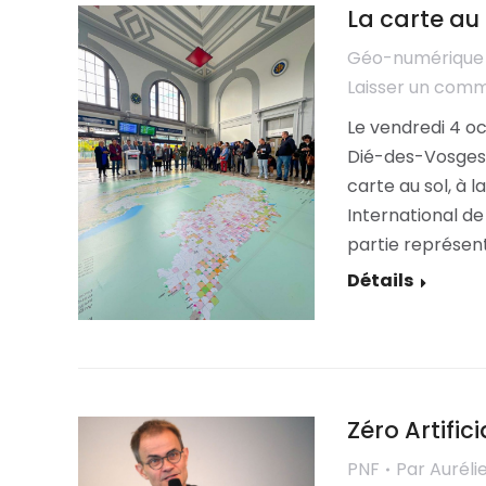
La carte au
Géo-numérique
Laisser un com
Le vendredi 4 oc
Dié-des-Vosges, 
carte au sol, à 
International de
partie représen
Détails
Zéro Artific
PNF
Par
Auréli