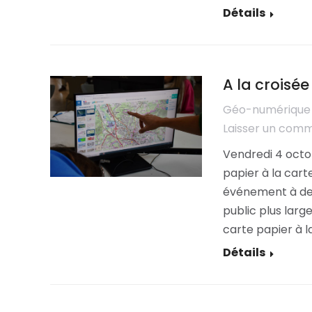
Détails
A la croisé
Géo-numérique
Laisser un com
Vendredi 4 octobr
papier à la cart
événement à des
public plus larg
carte papier à l
Détails