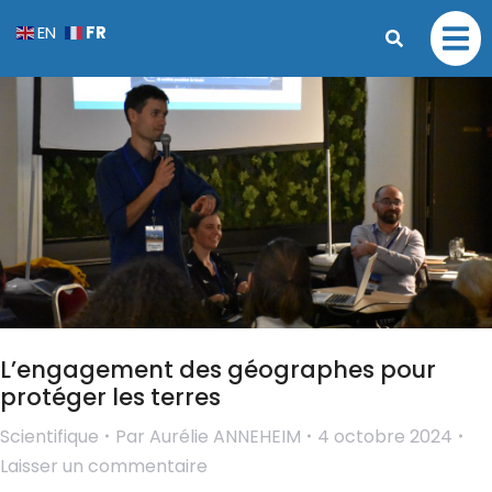
FR
EN
L’engagement des géographes pour
protéger les terres
Scientifique
Par
Aurélie ANNEHEIM
4 octobre 2024
Laisser un commentaire