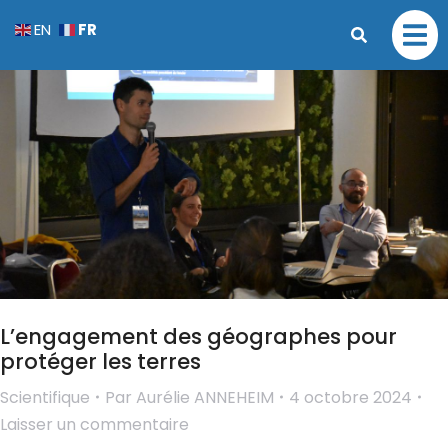
FR
EN
L’engagement des géographes pour
protéger les terres
Scientifique
Par
Aurélie ANNEHEIM
4 octobre 2024
Laisser un commentaire