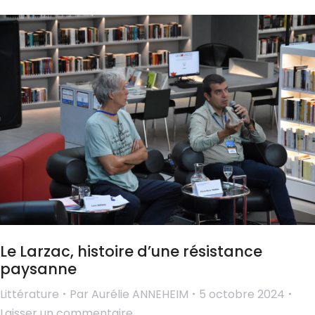
Le Larzac, histoire d’une résistance
paysanne
Littérature
Par
Aurélie ANNEHEIM
5 octobre 2024
Laisser un commentaire