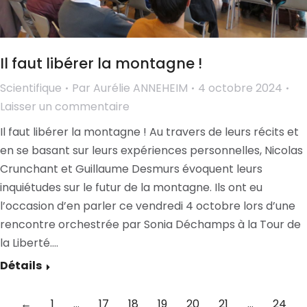
Il faut libérer la montagne !
Scientifique
Par
Aurélie ANNEHEIM
4 octobre 2024
Laisser un commentaire
Il faut libérer la montagne ! Au travers de leurs récits et
en se basant sur leurs expériences personnelles, Nicolas
Crunchant et Guillaume Desmurs évoquent leurs
inquiétudes sur le futur de la montagne. Ils ont eu
l’occasion d’en parler ce vendredi 4 octobre lors d’une
rencontre orchestrée par Sonia Déchamps à la Tour de
la Liberté.…
Détails
←
1
…
17
18
19
20
21
…
24