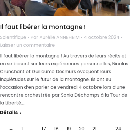
Il faut libérer la montagne !
Scientifique
Par
Aurélie ANNEHEIM
4 octobre 2024
Laisser un commentaire
Il faut libérer la montagne ! Au travers de leurs récits et
en se basant sur leurs expériences personnelles, Nicolas
Crunchant et Guillaume Desmurs évoquent leurs
inquiétudes sur le futur de la montagne. Ils ont eu
l’occasion d’en parler ce vendredi 4 octobre lors d’une
rencontre orchestrée par Sonia Déchamps à la Tour de
la Liberté.…
Détails
←
1
…
17
18
19
20
21
…
24