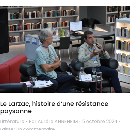
Le Larzac, histoire d’une résistance
paysanne
Littérature
Par
Aurélie ANNEHEIM
5 octobre 2024
Laisser un commentaire